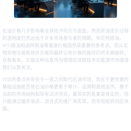
石油价格几乎影响着全球经济的方方面面，然而原油定价过程
的透明度仍然远低于许多市场参与者的预期。布伦特原油、
WTI原油和迪拜原油等基准价格固然是重要的参考点，但从实
物货物交易和场外交易到最终公布价格的路径仍然支离破碎。
在我看来，正是这种信息鸿沟使得区块链技术在能源市场值得
我们认真关注。
讨论的重点并非在于一夜之间取代石油市场，而在于更完善的
基础设施能否使石油价格更易于审计、追溯和高效运作。基于
当前的市场结构和现有试点项目，最现实的答案是肯定的，但
只能通过循序渐进、混合式的推广来实现，而非彻底转向区块
链。