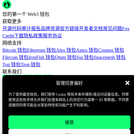
您的第一个 Web3 钱包
获取更多
开源代码
审计报告
品牌资源
官方链接
开发者文档
常见问题
Fox
Credit
下载
隐私政策
服务协议
网络支持
Bitcoin 钱包
Ethereum 钱包
Aleo 钱包
Aptos 钱包
Cosmos 钱包
Filecoin 钱包
IronFish 钱包
Qtum 钱包
Sui 钱包
Spacemesh 钱包
Ton 钱包
Tron 钱包
联系我们
管理同意偏好
Contact@foxwallet.com
©2021 - 2026 BlockHill Tech Limited All Rights Reserved
为了提供最佳体验，我们使用 Cookie 等技术来存储和/或访问设备信息。同意
使用这些技术将允许我们处理本网站上的浏览行为或唯一 ID 等数据。不同意
或撤回同意可能会对某些特性和功能产生不利影响。
您的第一个 Web3 钱包
获取更多
接受
开源代码
审计报告
品牌资源
About