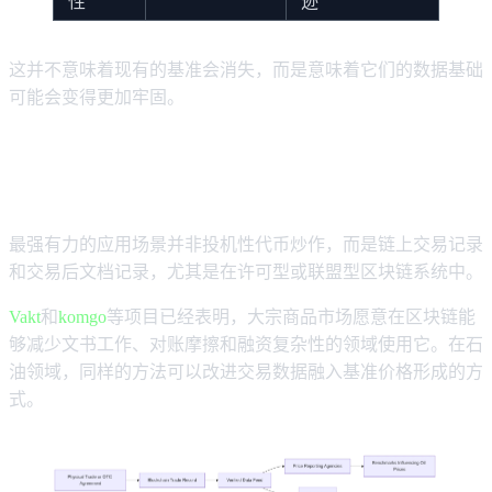
性
迹
这并不意味着现有的基准会消失，而是意味着它们的数据基础
可能会变得更加牢固。
区块链如何改善石油发现
最强有力的应用场景并非投机性代币炒作，而是链上交易记录
和交易后文档记录，尤其是在许可型或联盟型区块链系统中。
Vakt
和
komgo
等项目已经表明，大宗商品市场愿意在区块链能
够减少文书工作、对账摩擦和融资复杂性的领域使用它。在石
油领域，同样的方法可以改进交易数据融入基准价格形成的方
式。