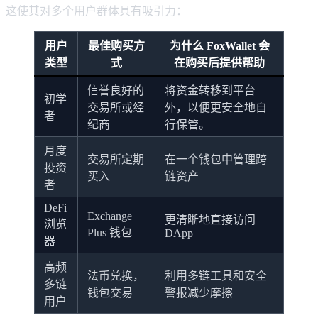
这使其对多个用户群体具有吸引力：
用户
最佳购买方
为什么 FoxWallet 会
类型
式
在购买后提供帮助
信誉良好的
将资金转移到平台
初学
交易所或经
外，以便更安全地自
者
纪商
行保管。
月度
交易所定期
在一个钱包中管理跨
投资
买入
链资产
者
DeFi
Exchange
更清晰地直接访问
浏览
Plus 钱包
DApp
器
高频
法币兑换，
利用多链工具和安全
多链
钱包交易
警报减少摩擦
用户