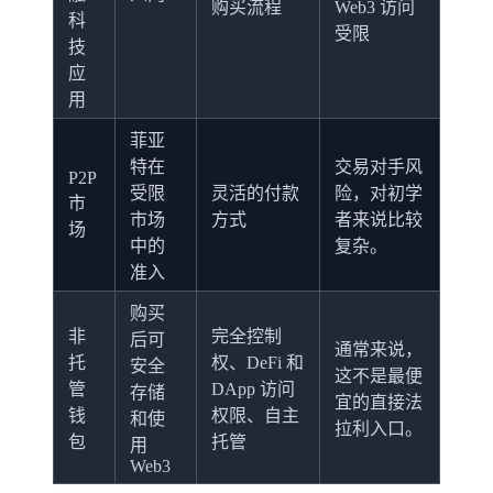
购买流程
Web3 访问
科
受限
技
应
用
菲亚
特在
交易对手风
P2P
受限
灵活的付款
险，对初学
市
市场
方式
者来说比较
场
中的
复杂。
准入
购买
非
完全控制
后可
通常来说，
托
权、DeFi 和
安全
这不是最便
管
DApp 访问
存储
宜的直接法
钱
权限、自主
和使
拉利入口。
包
托管
用
Web3