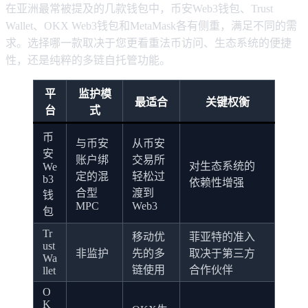
在亚洲最常被提及的几款钱包中，币安Web3钱包、Trust
Wallet、OKX Web3钱包和MetaMask各有侧重，满足不同的需
求。选择哪一款取决于您更看重法币访问、生态系统的便捷
性，还是纯粹的多链自托管功能。
平
监护模
最适合
关键权衡
台
式
币
与币安
从币安
安
账户绑
交易所
对生态系统的
We
定的混
轻松过
b3
依赖性增强
合型
渡到
钱
MPC
Web3
包
Tr
移动优
菲亚特的准入
ust
非监护
先的多
取决于第三方
Wa
链使用
合作伙伴
llet
O
K