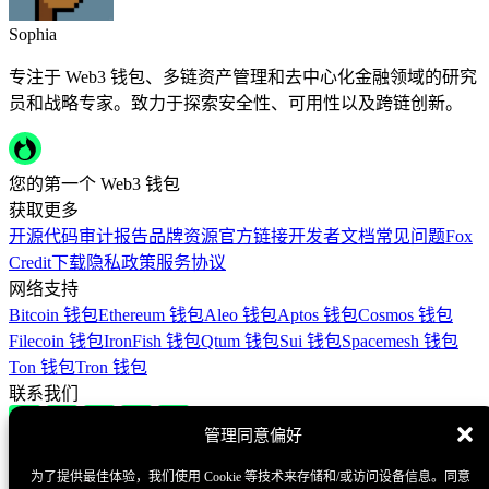
Sophia
专注于 Web3 钱包、多链资产管理和去中心化金融领域的研究
员和战略专家。致力于探索安全性、可用性以及跨链创新。
您的第一个 Web3 钱包
获取更多
开源代码
审计报告
品牌资源
官方链接
开发者文档
常见问题
Fox
Credit
下载
隐私政策
服务协议
网络支持
Bitcoin 钱包
Ethereum 钱包
Aleo 钱包
Aptos 钱包
Cosmos 钱包
Filecoin 钱包
IronFish 钱包
Qtum 钱包
Sui 钱包
Spacemesh 钱包
Ton 钱包
Tron 钱包
联系我们
管理同意偏好
Contact@foxwallet.com
©2021 - 2026 BlockHill Tech Limited All Rights Reserved
为了提供最佳体验，我们使用 Cookie 等技术来存储和/或访问设备信息。同意