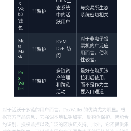
OKX生
X
态系统
与交易所生态
We
非监护
b3
中的活
系统密切相关
钱
跃用户
包
对于非电子投
Me
EVM
票机的广泛应
ta
DeFi 访
非监护
Ma
用而言，便利
问
sk
性较差。
多链资
最好在购买法
Fo
产管理
拉利后使用，
x
非监护
Wa
和跨链
而不是作为主
llet
活动
要入口通道
对于活跃于多链的用户而言，FoxWallet 的优势尤为明显。根
据官方产品信息，它强调本地私钥加密、反钓鱼保护、智能合
约识别、授权监控以及广泛的区块链支持。此外，它还提供集