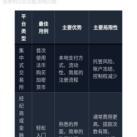
简单的比较就能说明问题：
平
台
最佳
主要优势
主要局限性
类
用例
型
集
首次
中
使用
本地支付方
托管风险、
式
法币
式、流动
账户冻结、
交
购买
性、简易的
控制权减少
易
加密
注册流程
所
货币
经
纪
商
通常费用更
或
熟悉的界
高、提款次
金
轻松
面，简单的
数有限、
融
入门