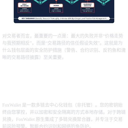
对交易者而言，最重要的一点是：最大的失败并非“价格走势
与我预期相反”，而是“交易路径的信任假设失效”。这就是为
什么钱包层面的安全防护措施（警告、合约识别、反钓鱼和清
晰的交易路径披露）至关重要。
教程：FoxWallet 中更安全的跨链兑
换工作流程（钱包级风险控制）
FoxWallet 是一款多链去中心化钱包（非托管）。您的密钥始
终由您掌控，并以加密和安全隔离的方式本地存储。对于跨链
兑换，FoxWallet 原生集成了多链兑换聚合器，并专注于交易
前风险预警、智能合约识别和网络钓鱼防护。