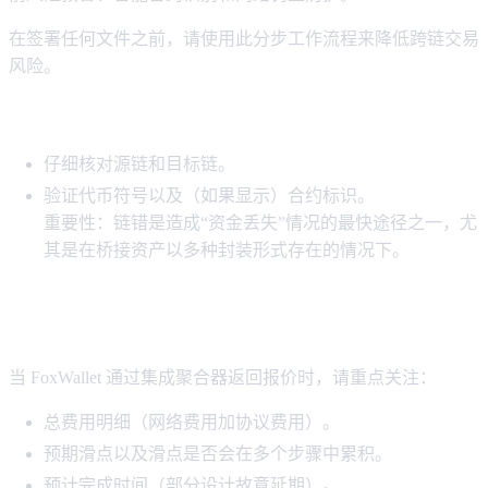
在签署任何文件之前，请使用此分步工作流程来降低跨链交易
风险。
步骤 1：确认“源”链和“目标”链以及资产
仔细核对源链和目标链。
验证代币符号以及（如果显示）合约标识。
重要性：链错是造成“资金丢失”情况的最快途径之一，尤
其是在桥接资产以多种封装形式存在的情况下。
第二步：像商人一样阅读路线详情，而不是
像游客一样
当 FoxWallet 通过集成聚合器返回报价时，请重点关注：
总费用明细（网络费用加协议费用）。
预期滑点以及滑点是否会在多个步骤中累积。
预计完成时间（部分设计故意延期）。