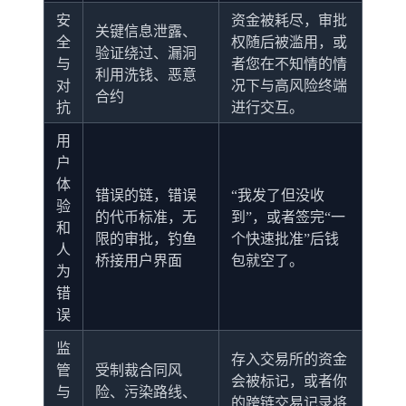
安
资金被耗尽，审批
关键信息泄露、
全
权随后被滥用，或
验证绕过、漏洞
与
者您在不知情的情
利用洗钱、恶意
对
况下与高风险终端
合约
抗
进行交互。
用
户
体
错误的链，错误
“我发了但没收
验
的代币标准，无
到”，或者签完“一
和
限的审批，钓鱼
个快速批准”后钱
人
桥接用户界面
包就空了。
为
错
误
监
存入交易所的资金
管
受制裁合同风
会被标记，或者你
与
险、污染路线、
的跨链交易记录将