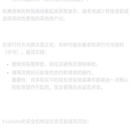
如果简单的转账路线看起来异常复杂，请考虑减少转账金额或
选择流动性更强的其他资产对。
步骤 3：将审批视为一项独立的安全决策
在进行代币兑换交易之前，系统可能会要求您进行代币授权
（许可）。最佳实践：
能做到有限审批，就应该避免无限制审批。
请再次核对已批准的合约和请求的操作。
重要性：许多现实中的钱包资金被盗事件都是由一次粗心
的批准操作引起的，攻击者随后会盗走资金。
第四步：将 FoxWallet 的交易前警告视为停
止信号，而不是建议。
FoxWallet的安全机制旨在签名前发现风险：