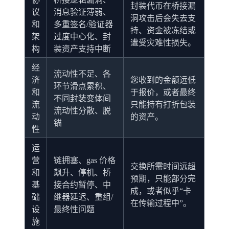
封装代币在桥接漏
议
消息验证薄弱、
洞攻击后会失去支
和
多重签名/验证器
持、资金被冻结或
架
过度中心化、封
遭受灾难性损失。
构
装资产支持中断
经
流动性不足、各
济
您收到的金额远低
环节滑点累积、
和
于报价，或者最终
不同封装变体间
流
只能持有打折包装
流动性分散、脱
动
的资产。
锚
性
运
营
链拥塞、gas 价格
交换所需时间远超
和
飙升、停机、桥
预期，只能部分完
基
接合约暂停、中
成，或者似乎“卡
础
继器延迟、重组/
在传输过程中”。
设
最终性问题
施