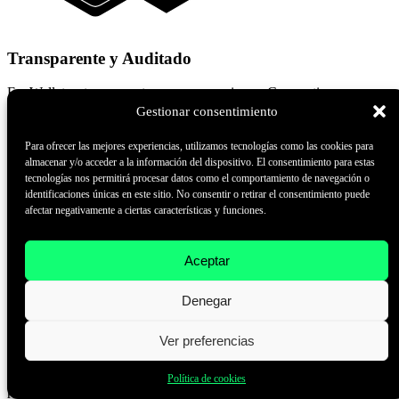
Transparente y Auditado
FoxWallet es transparente en sus operaciones. Compartimos
parcialmente nuestro código original y nos sometemos a exhaustivas
Gestionar consentimiento
auditorías de seguridad por parte de expertos externos, demostrando
nuestro compromiso con la seguridad y la transparencia.
Para ofrecer las mejores experiencias, utilizamos tecnologías como las cookies para
almacenar y/o acceder a la información del dispositivo. El consentimiento para estas
tecnologías nos permitirá procesar datos como el comportamiento de navegación o
identificaciones únicas en este sitio. No consentir o retirar el consentimiento puede
afectar negativamente a ciertas características y funciones.
Aceptar
Denegar
Ver preferencias
Transparente y Auditado
FoxWallet es transparente en sus operaciones. Compartimos
Política de cookies
parcialmente nuestro código original y nos sometemos a exhaustivas