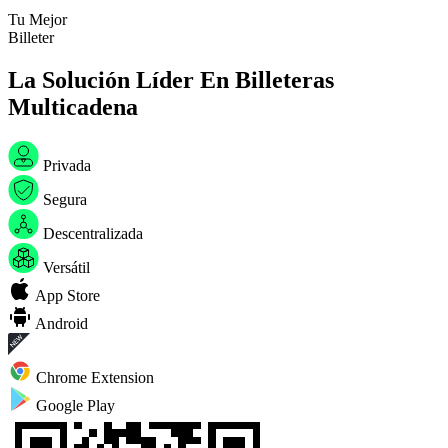
Tu Mejor
B
i
l
l
e
t
e
r
a
W
e
b
3
La Solución Líder En Billeteras
Multicadena
Privada
Segura
Descentralizada
Versátil
App Store
Android
Chrome Extension
Google Play