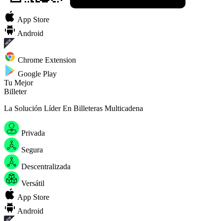
App Store
Android
Chrome Extension
Google Play
Tu Mejor
B
i
l
l
e
t
e
r
a
W
e
b
3
La Solución Líder En Billeteras Multicadena
Privada
Segura
Descentralizada
Versátil
App Store
Android